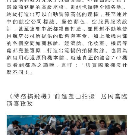
還原商務艙的高級座椅，劇組也輾轉全國各地，
終於打造出可以自動調節高低的座椅，甚至連片
中的航空公司標誌、座位顏色、空服員服裝設
計，甚至連餐巾紙都親自打造，並原封不動地使
用航空公司所提供的飲料與零食。加上飛機內部
的各個空間如商務艙、經濟艙、化妝室、機房等
處都完整還原，打造出流暢的拍攝動線。也因為
劇組用心還原飛機本體，就連真正的波音777機
長看到都為之讚嘆，直呼：「與實際飛機沒什
麼不同！」
《特務搞飛機》前進釜山拍攝
居民當臨
演喜孜孜