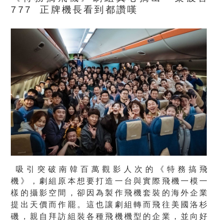
777
正牌機長看到都讚嘆
吸引突破南韓百萬觀影人次的《特務搞飛
機》，劇組原本想要打造一台與實際飛機一模一
樣的攝影空間，卻因為製作飛機套裝的海外企業
提出天價而作罷。這也讓劇組轉而飛往美國洛杉
磯，親自拜訪組裝各種飛機機型的企業，並向好