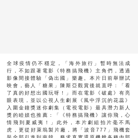
全球疫情仍不穩定，「海外旅行」暫時無法成
行，不如跟著電影《特務搞飛機》主角們，透過
影像間接體驗「偽出國」樂趣。本片日前舉辦試
映會，藝人「糖果」陳斯亞觀賞後就直呼：「看
了真的好想出國玩呀！」而在電影《破處》有亮
眼表現，並以公視人生劇展《風中浮沉的花蕊》
入圍金鐘獎迷你劇集（電視電影）最具潛力新人
獎的睦媄也推薦：「《特務搞飛機》讓你飛，心
情飛到夏威夷！」此外，本片劇組拍片毫不馬
虎，更從好萊塢製片廠，將「波音777」飛機套
裝全部引進到南韓，務求真實還原機艙各種內部