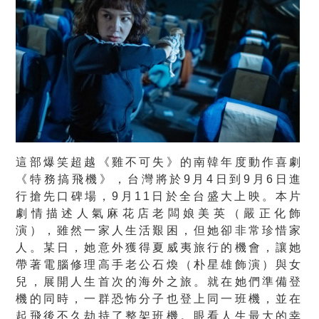
這部爆笑超越《雞不可失》的南韓年度動作喜劇
《特務搞飛機》，台灣將於9月4日到9月6日進
行搶先口碑場，9月11日於全台盛大上映。本片
劇情描述人氣麻花店老闆娘美英（嚴正化飾
演），雖然一家人生活艱困，但她卻非常珍惜家
人。某日，她意外獲得夏威夷旅行的機會，讓她
帶著電腦修理高手老公石煥（朴星雄飾演）與女
兒，展開人生首次的海外之旅。就在她們準備登
機的同時，一群恐怖分子也登上同一班機，並在
起飛後不久劫持了整架班機。眼看人生最大的幸