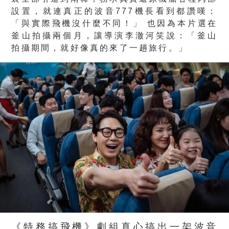
設置，就連真正的波音777機長看到都讚嘆：
「與實際飛機沒什麼不同！」 也因為本片選在
釜山拍攝兩個月，讓導演李澈河笑說：「釜山
拍攝期間，就好像真的來了一趟旅行。」
《特務搞飛機》劇組真心搞出一架波音