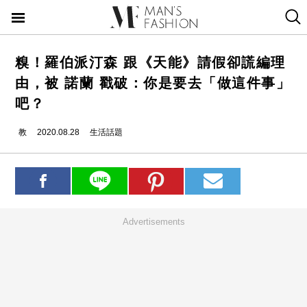
糗！羅伯派汀森 跟《天能》請假卻謊編理
由，被 諾蘭 戳破：你是要去「做這件事」
吧？
教
2020.08.28
生活話題
Advertisements