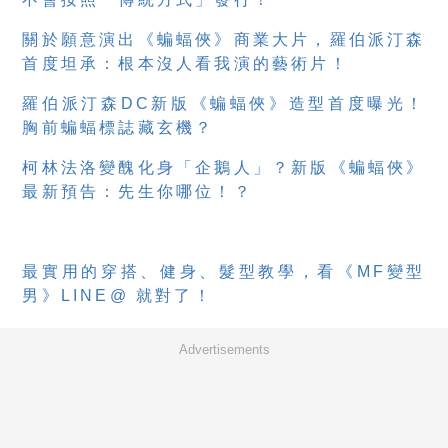
關於願意演出《蝙蝠俠》商業大片，羅伯派汀森
首度坦承：根本沒人看我演的藝術片！
羅伯派汀森DC新版《蝙蝠俠》造型首度曝光！
胸前蝙蝠標誌藏玄機？
柯林法洛變醜化身「企鵝人」？新版《蝙蝠俠》
最新預告：先生你哪位！？
最實用的穿搭、健身、髮型教學，看《MF變型
男》LINE@ 就對了！
Advertisements