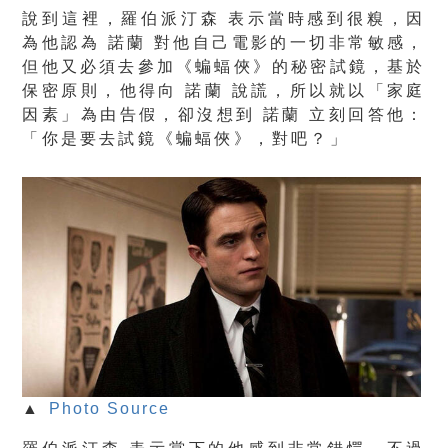
說到這裡，羅伯派汀森 表示當時感到很糗，因
為他認為 諾蘭 對他自己電影的一切非常敏感，
但他又必須去參加《蝙蝠俠》的秘密試鏡，基於
保密原則，他得向 諾蘭 說謊，所以就以「家庭
因素」為由告假，卻沒想到 諾蘭 立刻回答他：
「你是要去試鏡《蝙蝠俠》，對吧？」
▲
Photo Source