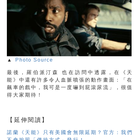
▲
Photo Source
最後，羅伯派汀森 也在訪問中透露，在《天
能》中還有許多令人血脈噴張的動作畫面：「在
飆車的戲中，我可是一度嚇到屁滾尿流」，很值
得大家期待！
【延伸閱讀】
諾蘭《天能》只有美國會無限延期？官方：我們
不會按照「傳統方式」發行！