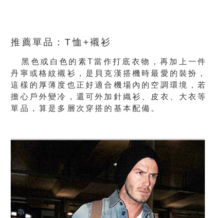
推薦單品：T恤+襯衫
黑色或白色的素T當作打底衣物，再加上一件
丹寧或格紋襯衫，是貝克漢搭機時最愛的裝扮，
這樣的厚薄度也正好適合機場內的空調環境，若
擔心戶外變冷，還可外加針織衫、皮衣、大衣等
單品，算是多層次穿搭的基本配備。