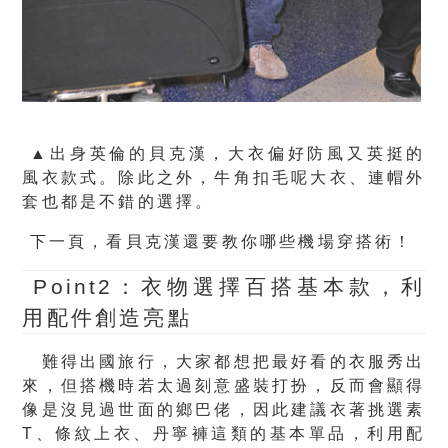
▲出身英倫的貝克漢，大衣偏好防風又英挺的
風衣款式。除此之外，牛角扣毛呢大衣、連帽外
套也都是不錯的選擇。
下一頁，看貝克漢還要教你哪些機場穿搭術！
Point2：衣物選擇百搭基本款，利
用配件創造亮點
難得出國旅行，大家都想把最好看的衣服秀出
來，但搭機時若太過刻意盛裝打扮，反而會顯得
像是沒見過世面的鄉巴佬，因此建議衣著挑選素
T、條紋上衣、丹寧褲這類的基本單品，利用配