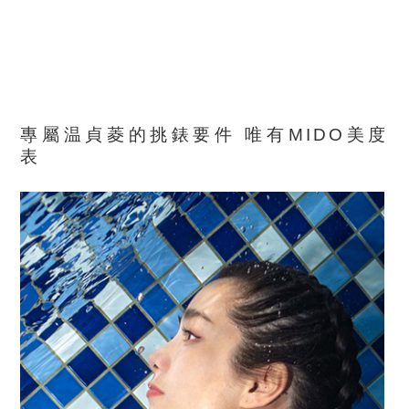
專屬温貞菱的挑錶要件
唯有
MIDO
美度
表