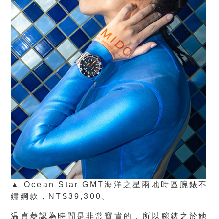
▲ Ocean Star GMT海洋之星兩地時區腕錶不
鏽鋼款，NT$39,300。
温貞菱認為時間是非常寶貴的，所以腕錶之於她