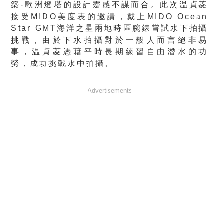
築-歐洲燈塔的設計靈感不謀而合。此次温貞菱
接受MIDO美度表的邀請，戴上MIDO Ocean
Star GMT海洋之星兩地時區腕錶嘗試水下拍攝
挑戰，由於下水拍攝對於一般人而言絕非易
事，温貞菱憑藉平時長期練習自由潛水的功
勞，成功挑戰水中拍攝。
Advertisements