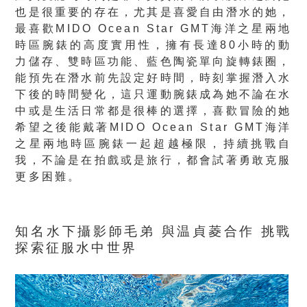
也是很重要的存在，尤其是喜愛自由潛水的她，
最喜歡MIDO Ocean Star GMT海洋之星兩地
時區腕錶的高度實用性，擁有長達80小時的動
力儲存、雙時區功能、藍色陶瓷單向旋轉錶圈，
能預先在潛水前先設定好時間，時刻掌握潛入水
下後的時間變化，這只運動腕錶成為她不論在水
中或是生活日常都是很棒的選擇，喜歡冒險的她
希望之後能戴著MIDO Ocean Star GMT海洋
之星兩地時區腕錶一起超越極限，持續挑戰自
我，不論是在拍戲或是旅行，都會試著勇敢克服
更多困難。
知名水下攝影師毛弟
與温貞菱合作
挑戰
探索征服水中世界