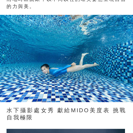
的力與美。
水下攝影處女秀
獻給
MIDO
美度表
挑戰
自我極限