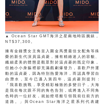
▲ Ocean Star GMT海洋之星兩地時區腕錶，
NT$37,300。
擁有金鐘獎女主角並入圍金馬獎最佳女配角等殊
榮的新生代演員温貞菱，擁有精緻迷人的容貌、
纖細柔美的體態是觀眾對於温貞菱的既定印象，
但她小小身軀裡卻充滿戲劇爆發力，喜歡戶外運
動的温貞菱，因為特別熱愛海洋，而認真學習自
由潛水，至今已邁入第四年，温貞菱則提到 :
「我喜歡挑戰，享受精彩極致的多變日子，大海
是我在每次跟不同的角色告別，或將進入不同角
色時的一位好友，就如燈塔般引領我前往前方的
道路。」與Ocean Star海洋之星系列代表建