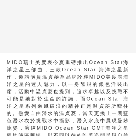
MIDO瑞士美度表今夏重磅推出Ocean Star海
洋之星三部曲，三款Ocean Star 海洋之星新
作，邀請演員温貞菱為品牌詮釋MIDO美度表海
洋之星的迷人魅力，以一身耀眼的銀色洋裝出
席，活動中温貞菱也提到，追求卓越以及挑戰不
可能是她對於生命的許諾，而Ocean Star 海
洋之星系列乘風破浪的精神正是温貞菱所嚮往
的。熱愛自由潛水的温貞菱，當天更換上一襲藍
色潛水衣於挑戰水中攝影，潛入水底中展現曼妙
泳姿，演繹MIDO Ocean Star GMT海洋之星
兩地時區腕錶，以不同以往的唯美姿態呈現自信