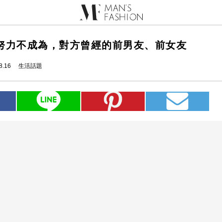
努力不成為，對方曾經的前男友、前女友
8.16
生活話題