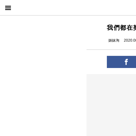
我們都在
姊妹淘
2020.0