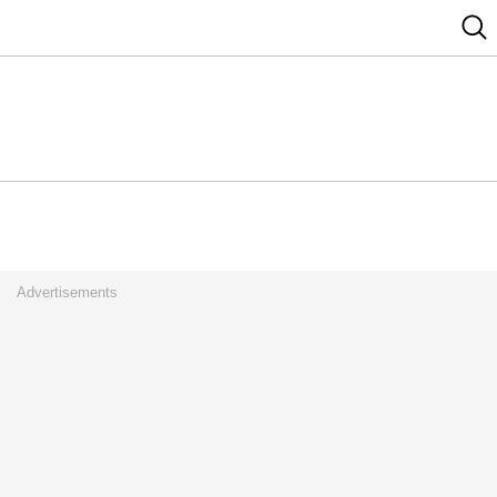
Advertisements