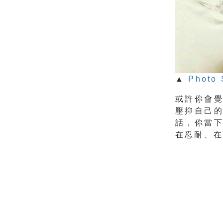
▲
Photo 
或許你會
壓抑自己
話，你當
在忍耐、