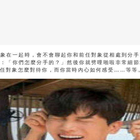
對象在一起時，會不會聊起你和前任對象從相處到分手
問：「你們怎麼分手的？」然後你就劈哩啪啦非常細節
前任對象怎麼對待你，而你當時內心如何感受……等等