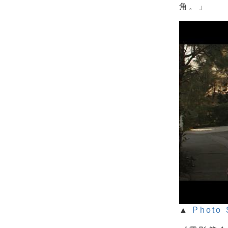
角。」
▲
Photo 