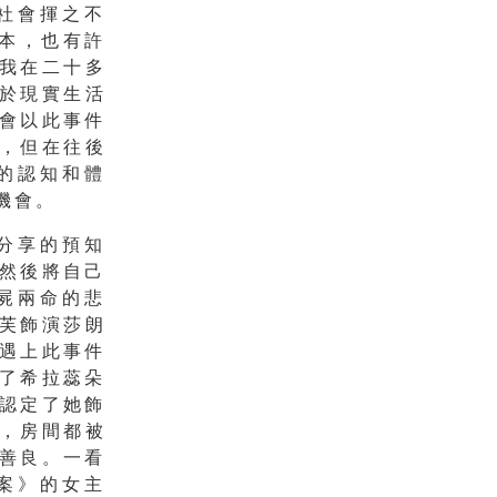
社會揮之不
多本，也有許
我在二十多
於現實生活
會以此事件
，但在往後
的認知和體
機會。
分享的預知
然後將自己
屍兩命的悲
芙飾演莎朗
遇上此事件
了希拉蕊朵
認定了她飾
，房間都被
善良。
一看
案》的女主