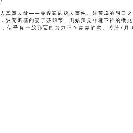
介》
真人真事改編——曼森家族殺人事件。好萊塢的明日之
曼．波蘭斯基的妻子莎朗蒂，
開始預見各種不祥的徵兆
中，
似乎有一股邪惡的勢力正在蠢蠢欲動。將於7月3