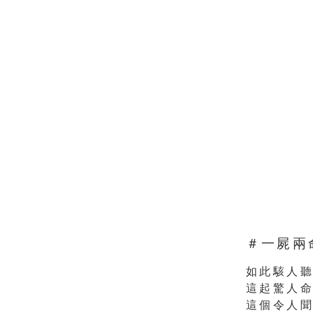
＃一屍兩
如此駭人
這起驚人
這個令人