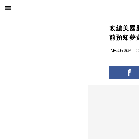
改編美國
前預知夢
MF流行速報
2