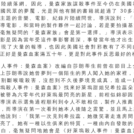
才陸續落網。因此，
曼森家族謀殺事件至今仍在美國
國民眾的夢魘，光是與他有關的書籍就超過了 30
為主題的音樂、電影、紀錄片陸續問世。
導演說到：「
執導電影，
和當時的製作夥伴一起討論，若是要拍攝基
，
毫無疑問的『曼森家族』會是第一選擇。」
導演表示
電影是因為當年受這件事影響甚深，
事發當年他才出生
出現了大量的報導，
也因此美國社會對邪教有了不同
年正好是曼森血案滿五十年，更是對此事件反思最好的
殺人事件：曼森血案》
改編自莎朗蒂生前曾在節目上
目上莎朗蒂說她曾夢到一個陌生的男人闖入她的家裡，
友割斷喉嚨殺害，沒想到不久後夢境竟成真，
造成一
萊塢殺人事件：曼森血案》
找來好萊塢甜姐兒希拉蕊朵
蒂被譽為六零年代好萊塢最閃亮的新星，
前程似錦卻因
。
導演表示選角過程順利到令人不敢相信，
製作人推薦
角，
而導演在第一次看到她本人後隨之震驚，
並且馬上
。他說到：「我第一次見到希拉蕊，
她微笑著走進房間
照亮了。
她有一種以生俱來的特質，一種由內自發散的
明白，毫無疑問地她會是《好萊塢殺人事件：
曼森血