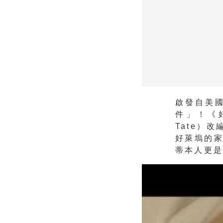
啟發自美
件」！《好萊
Tate）
好萊塢的
蒂本人更是