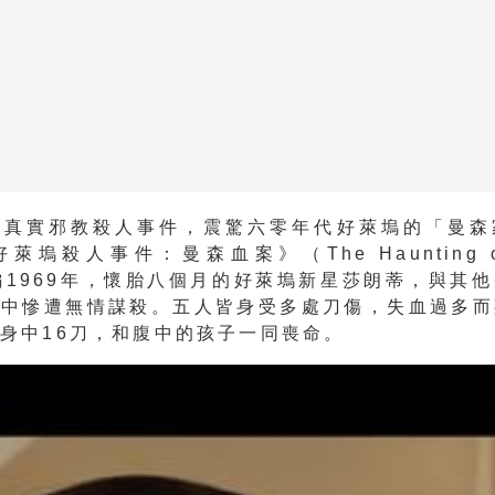
國真實邪教殺人事件，震驚六零年代好萊塢的「曼森
塢殺人事件：曼森血案》（The Haunting of 
改編1969年，懷胎八個月的好萊塢新星莎朗蒂，與其
家中慘遭無情謀殺。五人皆身受多處刀傷，失血過多而
身中16刀，和腹中的孩子一同喪命。