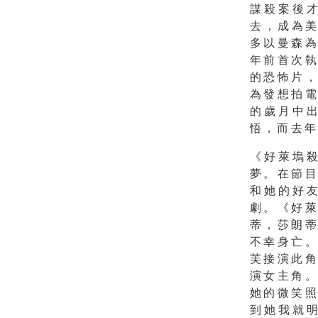
謀殺案後
去，
成為美
多以曼森
年前首次
的恐怖片
為發想拍
的歲月中
悟，
而去
《好萊塢
夢。
在節
和她的好
劇。《好
蒂，
莎朗
不幸身亡
芙接演此
演女主角
她的微笑
到她我就