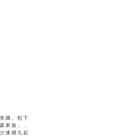
美國。犯下
森家族」，
少連續九起