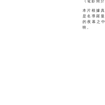
《電影簡
本片根據
是名導羅
的夜幕之
映。