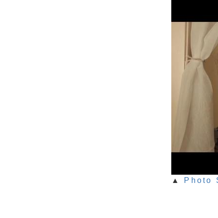
▲
Photo 