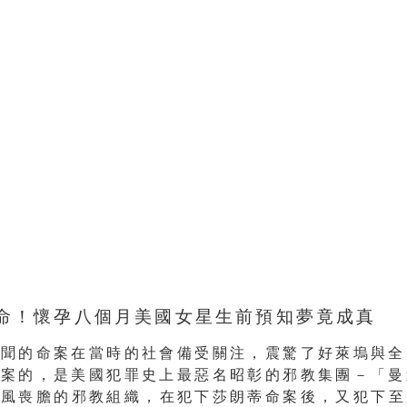
命！懷孕八個月美國女星生前預知夢竟成真
聽聞的命案在當時的社會備受關注，
震驚了好萊塢與全
命案的，
是美國犯罪史上最惡名昭彰的邪教集團－「曼
聞風喪膽的邪教組織，在犯下莎朗蒂命案後，
又犯下至