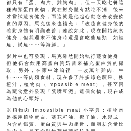
都只有「蛋、肉片、雞胸肉」，但一天吃七餐這
種肉類蛋白食物，實在對身體有點吃不消，後來
才嘗試蔬食健身，而這就是他起心動念去改變飲
食的原因。馬克後來也補充：「改蔬食健身後的
確對身體有明顯改善；雖說如此，現在開始蔬食
健身，但我週末不健身時還是會吃些魚類，如鮭
魚、鰣魚⋯⋯等海鮮。」
影片中也可發現，馬克雖然開始執行蔬食健身，
但他仍會飲用高蛋白質奶昔來補充蛋白質的攝
取；另外，在家中冰箱裡，一改萬年雞肉、牛
排⋯⋯等肉類食材，現在多了許多綠色蔬果、柳
橙汁，植物肉（Impossible meat），甚至因
為蔬食意外發現「鷹嘴豆泥」這個食物，現在成
為他的心頭好。
※植物肉 Impossible meat 小字典
：植物肉
是採用植物蛋白、葵花籽油、椰子油、水製成，
內含的鐵質、蛋白質與牛肉相近，而脂肪含量比