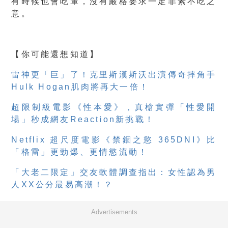
有時候也會吃葷，沒有嚴格要求一定非素不吃之
意。
【你可能還想知道】
雷神更「巨」了！克里斯漢斯沃出演傳奇摔角手
Hulk Hogan肌肉將再大一倍！
超限制級電影《性本愛》，真槍實彈「性愛開
場」秒成網友Reaction新挑戰！
Netflix 超尺度電影《禁錮之慾 365DNI》比
「格雷」更勁爆、更情慾流動！
「大老二限定」交友軟體調查指出：女性認為男
人XX公分最易高潮！？
Advertisements