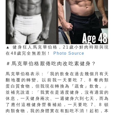
▲ 健身狂人馬克華伯格，21歲小鮮肉時期與現
在48歲完全無差別！
Photo Source
＃馬克華伯格厭倦吃肉改吃素健身？
馬克華伯格表示：「我的飲食在過去幾個月有天
翻地覆的轉變。以前我一天要吃 7、8 餐肉類
蛋白質食物，但我現在轉換為『蔬食』飲食。」
並補充說道：「我實在是過度健身，沒有適當的
休息，一天健身兩次、一週健身六到七天，而為
了應付這種健身營養補給，一天要吃 7、8 頓
肉類食物，我的身體實在有點吃不消！起初，本