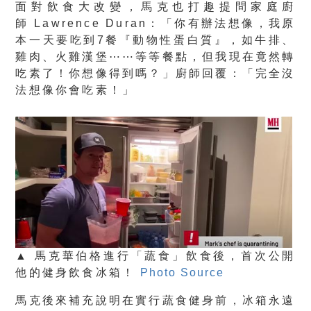
面對飲食大改變，馬克也打趣提問家庭廚
師 Lawrence Duran：「你有辦法想像，我原
本一天要吃到7餐『動物性蛋白質』，如牛排、
雞肉、火雞漢堡⋯⋯等等餐點，但我現在竟然轉
吃素了！你想像得到嗎？」廚師回覆：「完全沒
法想像你會吃素！」
▲ 馬克華伯格進行「蔬食」飲食後，首次公開
他的健身飲食冰箱！
Photo Source
馬克後來補充說明在實行蔬食健身前，冰箱永遠