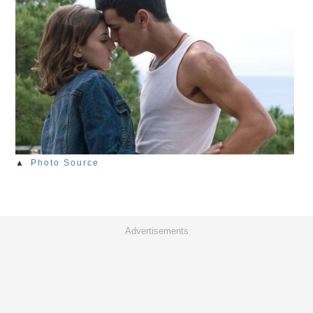
▲
Photo Source
Advertisements