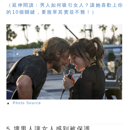
（延伸閱讀：男人如何吸引女人？讓她喜歡上你
的10個關鍵，要脫單其實並不難！）
▲
Photo Source
5.壞男人讓女人感到被保護