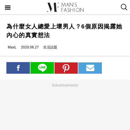
為什麼女人總愛上壞男人？6個原因揭露她
內心的真實想法
MaxL
2020.06.27
生活話題
Advertisements