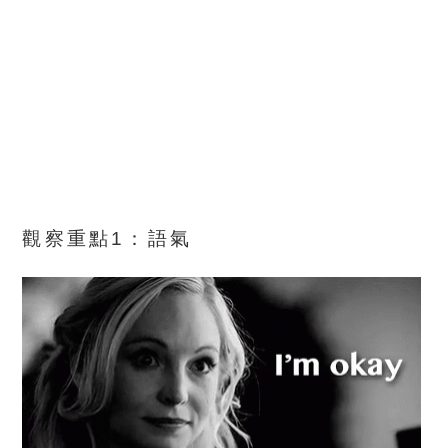
觀察重點1：語氣