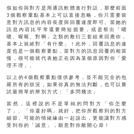
假如你與對方是用通訊軟體進行對話，那麼前面
3個觀察重點基本上可以直接忽略，你只需要留
意對方訊息的內容長度與回覆速度即可。當她的
訊息內容比平常還要簡短扼要，或是祭出「嗯
嗯、喔喔、對啊」之類的敷衍三套組來回應你，
基本上就絕對「有什麼」！此外，回覆訊息的速
度也是一個觀察要點，當對方的訊息回覆的相當
慢，很可能就代表她正在因為某個原因對你「愛
理不理」。
以上的4個觀察重點僅供參考，並不能完全的包
羅所有的狀況，如果你真的無法判斷，也可以嘗
試最簡單的辨別方式：
「多問幾次」
當然，這裡說的不是單純的問對方「你怎麼
了」、「你還好嗎」就好，把你所觀察到的對方
細節、可能的情緒緣由一起說出，更能讓對方感
受到你的「誠意」，願意對你敞開心扉！