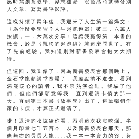
感時寫創意教學、勵志雞湯；沒靈感時就轉發別
人文章、寫寫書評影評。
這樣持續了兩年後，我迎來了人生第一篇爆文：
〈為什麼要學習？人生起跑遊戲〉破三．六萬人
按讚，一．六萬次分享！這讓我贏得第二本書的
機會，於是《飄移的起跑線》就這麼問世了。有
了先前經驗，我知道別對新書發表會抱太大期
待。
但這回，我又錯了，因為新書發表會那個晚上，
金石堂龍顏講堂塞爆了，我差點擠不進去。看到
滿滿暖心的讀者，我不禁熱淚盈眶。我騙了他
們，但他們卻願意等我，直到還清卡債的那一
天。直到第三本書《故事學》出了，這筆暢銷作
家的卡債，才算正式還清了。
喏！還清的收據給你看，證明這次我沒唬爛。半
個月印量七千五百本，以及新書發表會那天，那
條無盡的長長人龍……我一本一本賣力的簽，努