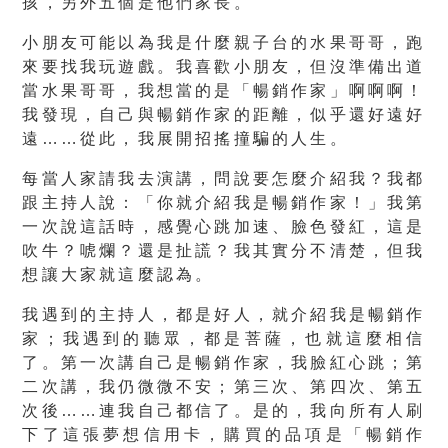
孩，另外五個是他們家長。
小朋友可能以為我是什麼親子台的水果哥哥，跑
來要找我玩遊戲。我喜歡小朋友，但沒準備出道
當水果哥哥，我想當的是「暢銷作家」啊啊啊！
我發現，自己與暢銷作家的距離，似乎還好遠好
遠……從此，我展開招搖撞騙的人生。
每當人家請我去演講，問說要怎麼介紹我？我都
跟主持人說：「你就介紹我是暢銷作家！」我第
一次說這話時，感覺心跳加速、臉色發紅，這是
吹牛？唬爛？還是扯謊？我其實分不清楚，但我
想讓大家就這麼認為。
我遇到的主持人，都是好人，就介紹我是暢銷作
家；我遇到的聽眾，都是菩薩，也就這麼相信
了。第一次講自己是暢銷作家，我臉紅心跳；第
二次講，我仍微微不安；第三次、第四次、第五
次後……連我自己都信了。是的，我向所有人刷
下了這張夢想信用卡，購買的品項是「暢銷作