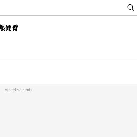
熱健臂
Advertisements