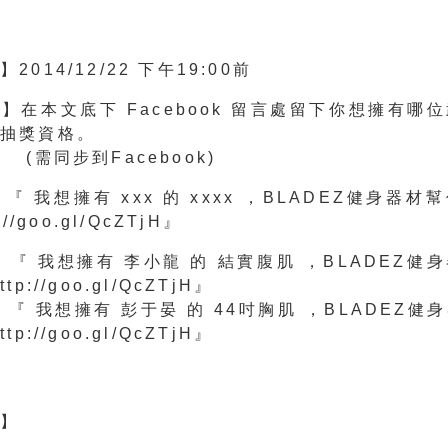
布】
2014/12/22 下午19:00前
法】
在本文底下 Facebook 留言處留下你想擁有哪
抽獎資格。
到Facebook)
 『 我想擁有
xxx
的 xxxx ，BLADEZ健身器材
://goo.gl/QcZTjH』
我想擁有
李小龍
的
結實腹
肌
，BLADEZ健
p://goo.gl/QcZTjH』
我想擁有
彭于
晏
的
44吋胸
肌
，BLADEZ健
p://goo.gl/QcZTjH』
單】