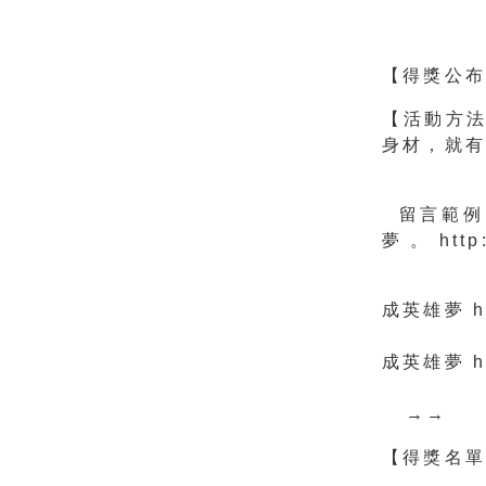
【得獎公
【活動方
身材，就有
(需同步
留言範例
夢 。 http
『 
成英雄夢 htt
『 
成英雄夢 htt
→→
【得獎名