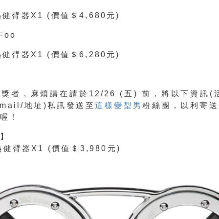
健臂器X1 (價值＄4,680元)
Foo
健臂器X1 (價值＄6,280元)
獎者，麻煩請在請於12/26 (五) 前，將以下資訊(
-mail/地址)私訊發送至
這樣變型男
粉絲團
，以利寄送
項喔！
禮】
熱健臂器X1 (價值＄3,980元)