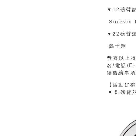
▼12磅臂熱
Surevin 
▼22磅臂熱
龔千翔
恭喜以上得
名/電話/E
續後續事
【活動好
￭ 8 磅臂