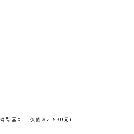
健臂器X1 (價值＄3,980元)