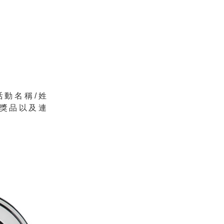
活動名稱/姓
獎品以及連