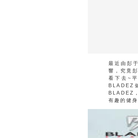
最近由彭
響，究竟
看下去~
BLAD
BLADE
有趣的健