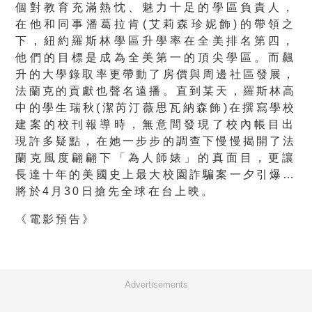
個對教育充滿熱忱
、魅力十足的學區負責人，
在他和同事潘葛拉肯(艾莉森珍妮飾)的
帶領之
下，紐約羅斯林學區升學率在全美排名第四，
他們的目標是成為全美第一的頂尖學區。
而飆
升的大學錄取率更帶動了房價與周邊社區發展，
法蘭克的貢獻也聲名遠播。直到某天，羅斯林高
中的學生瑞秋(潔芮
汀薇思瓦納森飾)在撰寫學校
建案的校刊報導時，
無意間發現了校內帳目出
現許多疑點，
在她一步步的調查下慢慢揭開了法
蘭克風度翩翩下「為人師婊」
的真面目，更讓
長達十年的美國史上最大校園詐騙案一夕引爆…
將於4
月30日搶先全球在台上映。
《電影預告》
Advertisements