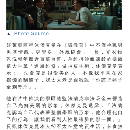
▲
Photo Source
好萊塢巨星休傑克曼在《壞教育》中不僅挑戰男
男基情戲，更變身「
外貌協會」一員，光衣物
乾洗就年擲近百萬台幣，
為維持帥氣凍齡的樣貌
還大手筆「進廠維修」做拉皮手術，
休傑克曼表
示：「法蘭克是很愛美的人，
不像我平常在家
都懶的刮鬍子，我太太老是跟我說『
你該把鬍子
全剃乾淨』。」
他在片中飾演的學區總監法蘭克非法吸金來營造
自己光鮮亮麗的形象
，休傑克曼透露：「法蘭
克認為自己代表著整個學區的形象，
他合理化自
己的行為，讓我們看到人性最複雜的那一面。」
反觀休傑克曼本人卻不太在意物質生活，衣食無