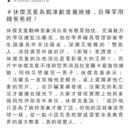
▲
Photo Source
＃休傑克曼為戲凍齡進廠維修，自曝零用
錢爸爸經！
休傑克曼翻轉形象演出富有教育熱忱、充滿魅力
的學區總監法蘭克，
他在學界極具聲望卻被學
生踢爆長年非法吸金，深層又複雜的「
雙面
人」演技廣受外媒好評，《衛報》更讚賞：「
休傑克曼的出色演出是電影最大的王牌！」
而
片中休傑克曼不僅和型男演員拉斐爾卡索激情擁
吻，
同時又劈腿另一男子，休傑克曼表示：
「法蘭克一直宣稱他是鰥夫，
桌上還擺著他亡
妻的照片。」在詐騙案爆發後，
法蘭克的私生
活才被攤在陽光下，
大家才發現實際上他與多
個同性伴侶長年來往，休傑克曼說：「
或許他
只是為了維持形象才撒了謊，但他的謊就像滾雪
球一樣，
從一點小謊言竟然變成震驚全美教育
界的最大弊案，真的很驚人。」