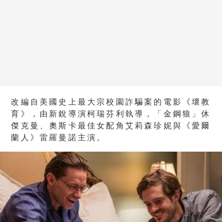
改編自美國史上最大宗校園詐騙案的電影《壞教
育》，由新銳導演柯瑞芬利執導，「金鋼狼」休
傑克曼、奧斯卡最佳女配角艾莉森珍妮與《愛爾
蘭人》雷羅曼諾主演。