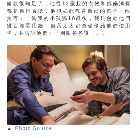
虞就很知足了，他從
12歲起的衣物和娛樂消費
都是自行負擔，
他也如此教育自己的孩子，他
笑言：「當我的小孩滿18歲後，
我只會給他們
幾百塊零用錢，但我太太都會偷偷給他們信用
卡，
並告訴他們：『別跟爸爸說！』」
▲
Photo Source