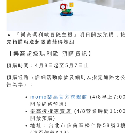
▲ 「樂高瑪利歐冒險主機」明日開放預購，搶
先預購就送超級蘑菇磚塊組
【樂高超級瑪利歐 預購資訊】
預購時間：
4月8日起至5月7日止
預購通路（詳細活動條款及細則以指定通路之公
告為準）：
momo
樂高官方旗艦館
(4/8早上7:00
開放網路預購)
樂高授權專賣店
(4/8營業時間11:00
開放預購)
地址：台北市信義區松仁路58號3樓
(遠百信義A13)