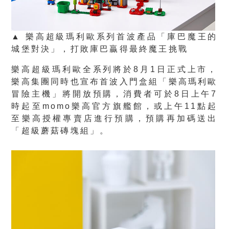
▲ 樂高超級瑪利歐系列首波產品「庫巴魔王的
城堡對決」，打敗庫巴贏得最終魔王挑戰
樂高超級瑪利歐全系列將於8月1日正式上市，
樂高集團同時也宣布首波入門盒組「樂高瑪利歐
冒險主機」將開放預購，消費者可於8日上午7
時起至momo樂高官方旗艦館，或上午11點起
至樂高授權專賣店進行預購，預購再加碼送出
「超級蘑菇磚塊組」。