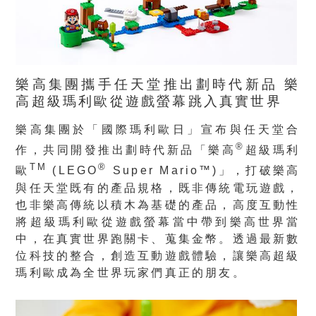
樂高集團攜手任天堂推出劃時代新品 樂
高超級瑪利歐從遊戲螢幕跳入真實世界
樂高集團於「國際瑪利歐日」宣布與任天堂合
®
作，共同開發推出劃時代新品「樂高
超級瑪利
TM
®
歐
(LEGO
Super Mario™)」，打破樂高
與任天堂既有的產品規格，既非傳統電玩遊戲，
也非樂高傳統以積木為基礎的產品，高度互動性
將超級瑪利歐從遊戲螢幕當中帶到樂高世界當
中，在真實世界跑關卡、蒐集金幣。透過最新數
位科技的整合，創造互動遊戲體驗，讓樂高超級
瑪利歐成為全世界玩家們真正的朋友。