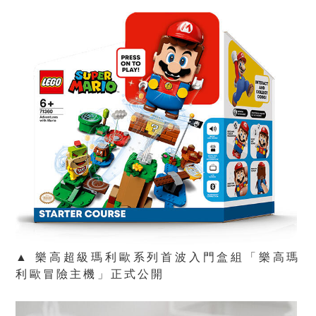
▲ 樂高超級瑪利歐系列首波入門盒組「樂高瑪
利歐冒險主機」正式公開