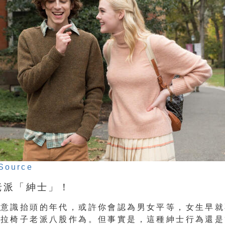
Source
個老派「紳士」！
別意識抬頭的年代，或許你會認為男女平等，女生早就
、拉椅子老派八股作為。但事實是，這種紳士行為還是