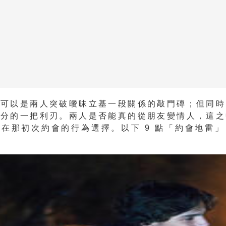
會可以是兩人突破曖昧立基一段關係的敲門磚；但同時
緣分的一把利刃。兩人是否能真的從朋友變情人，這之
在那初次約會的行為選擇。以下 9 點「約會地雷