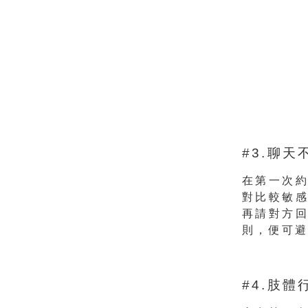
#3.聊
在第一次
對比較敏
再請對方
則，便可
#4.肢