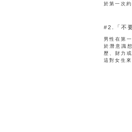
於第一次
#2.「
男性在第
於潛意識
歷、財力
這對女生來