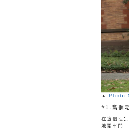
▲
Photo 
#1.當
在這個性
她開車門