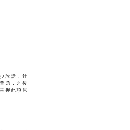
少說話，針
問題，之後
掌握此項原