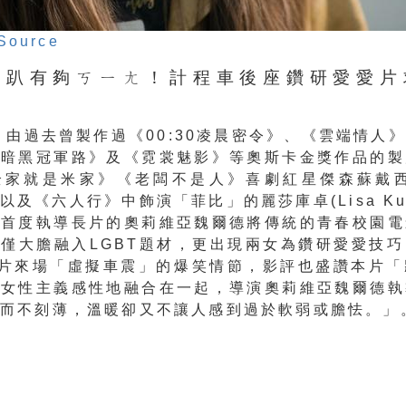
Source
跑趴有夠ㄎㄧㄤ！計程車後座鑽研愛愛片
》由過去曾製作過《00:30凌晨密令》、《
雲端情人》
《暗黑冠軍路》及《霓裳魅影》
等奧斯卡金獎作品的製
全家就是米家》《
老闆不是人》喜劇紅星傑森蘇戴西斯
kis)以及《六人行》中飾演「菲比」的麗莎庫卓(
Lisa K
。
首度執導長片的奧莉維亞魏爾德將傳統的青春校園電
僅大膽融入LGBT題材，更出現兩女為鑽研愛愛技巧
A片來場「虛擬車震」的爆笑情節，
影評也盛讚本片「
與女性主義感性地融合在一起，
導演奧莉維亞魏爾德執
而不刻薄，
溫暖卻又不讓人感到過於軟弱或膽怯。」