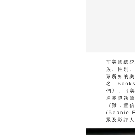
前美國總
族、性別
眾所知的奧莉
名: Bo
們》、《
名團隊執
《難，置信》
(Beani
眾及影評人