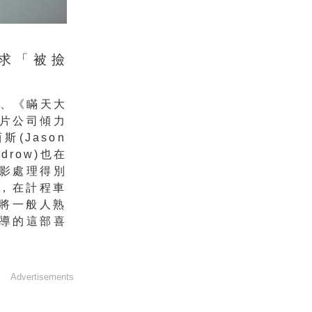
求「被撿
、《瞞天大
片公司傾力
(Jason
udrow)也在
影處理得別
，
在計程車
將一般人熟
導的這部喜
。
Advertisements