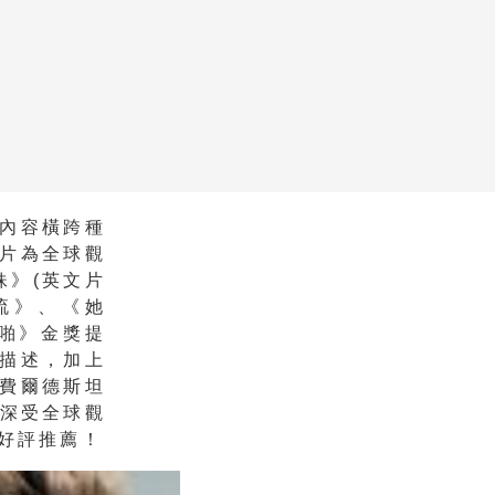
內容橫跨種
片為全球觀
瞎妹》(英文片
上流》、《她
啪》金獎提
描述，加上
妮費爾德斯坦
妹》深受全球觀
好評推薦！