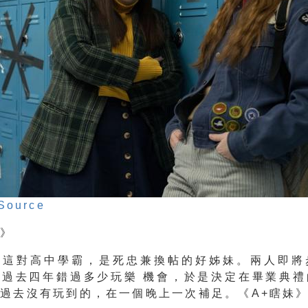
Source
介》
莉這對高中學霸，是死忠兼換帖的好姊妹。
兩人即將
覺過去四年錯過多少玩樂 機會，於是決定在畢業典禮
將過去沒有玩到的，
在一個晚上一次補足。《A+瞎妹》