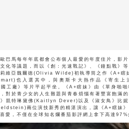
統歐巴馬每年年底都會公布個人最愛的年度佳片，影片
、文化等議題，而以《創：光速戰記》、《鐘點戰》等
維亞魏爾德(Olivia Wilde)初執導筒之作《A+
oksmart)也入選其中，與奧斯卡大熱作品《寄生
美國工廠》等片平起平坐。《A+瞎妹》由《單身啪啪
筆，對於青少女的人生難題與青春煩惱有著豐富飽滿的
凱特琳黛佛(Kaitlyn Dever)以及《淑女鳥》比
e Feldstein)兩位演技新秀的精湛演出，讓《A+瞎
喜愛，不僅在全球知名爛番茄影評網上拿下高達97%