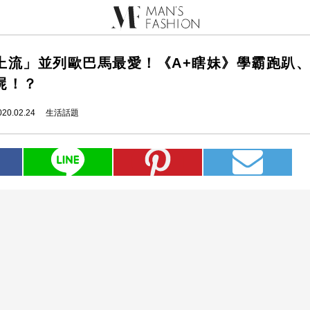
上流」並列歐巴馬最愛！《A+瞎妹》學霸跑趴
屍！？
020.02.24
生活話題