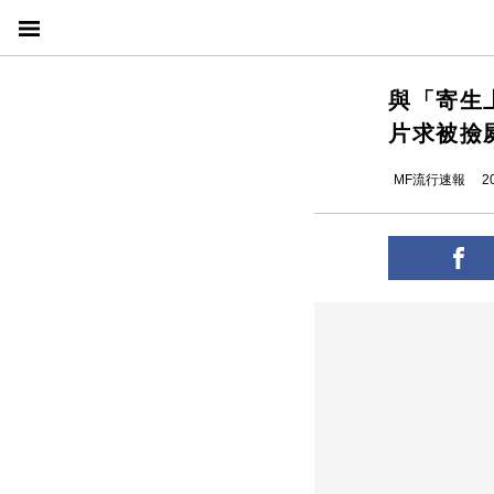
與「寄生
片求被撿
MF流行速報
2