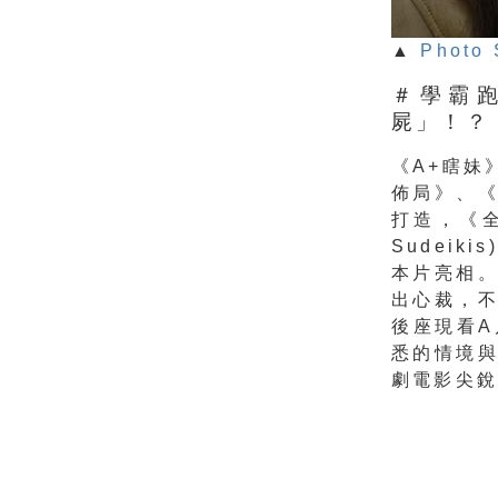
▲
Photo 
＃學霸
屍」！？
《A+瞎妹
佈局》、
打造，《
Sudei
本片亮相
出心
裁，不
後座現看
悉的情境
劇電影尖銳