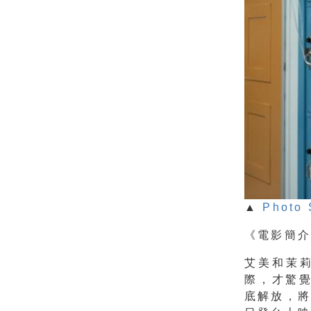
▲
Photo 
《電影簡
艾美和茉
際，才驚
底解放，