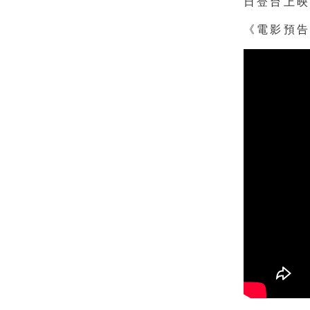
日登
台上
《電影預