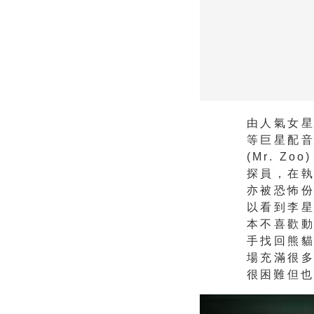
由人氣女
等巨星配
(Mr. 
探員，在
亦被恐怖
以看到李
本不喜歡
手找回熊
場充滿很
很困難但