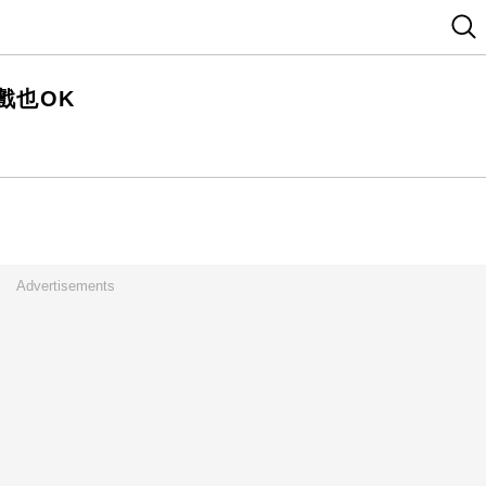
戲也OK
Advertisements