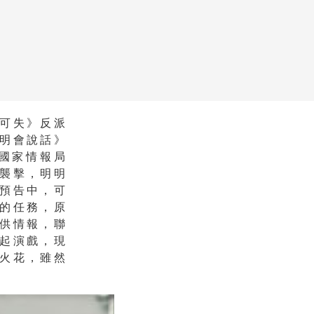
可失》反派
明會說話》
牌國家情報局
襲擊，明明
預告中，可
的任務，原
供情報，聯
起演戲，現
火花，雖然