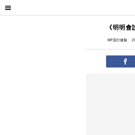
《明明會
MF流行速報
2