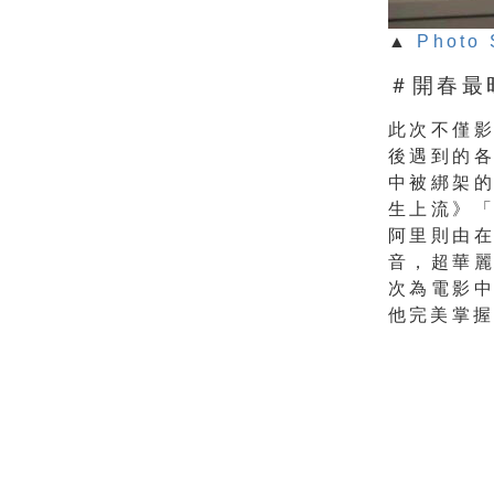
▲
Photo 
＃開春最
此次不僅
後遇到的
中被綁架
生上流》
阿里則由
音，
超華
次為電影
他完美掌