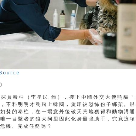
Source
介》
局探員泰柱（李星民 飾），接下中國外交大使熊貓「
務，
不料明明才剛踏上韓國，旋即被恐怖份子綁架。
眼
急如焚的泰柱，
在一場意外後破天荒地獲得和動物溝通
案唯一目擊者的狼犬阿里因此化身最強助手，
究竟這項
解危機、完成任務嗎？