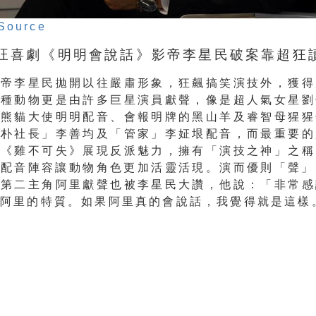
Source
旺喜劇《明明會說話》影帝李星民破案靠超狂
影帝李星民拋開以往嚴肅形象，狂飆搞笑演技外，
獲得
各種動物更是由許多巨星演員獻聲，
像是超人氣女星劉
的熊貓大使明明配音、
會報明牌的黑山羊及睿智母猩猩
「朴社長」
李善均及「管家」李姃垠配音，而最重要的
在《
雞不可失》展現反派魅力，擁有「演技之神」之稱
麗配音陣容讓動物角色更加活靈活現。演而優則「聲」
中第二主角阿里獻聲也被李星民大讚，他說：「
非常感
握阿里的特質。如果阿里真的會說話，
我覺得就是這樣