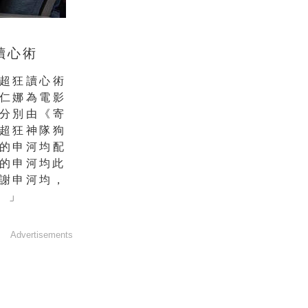
讀心術
超狂讀心術
仁娜為電影
分別由《寄
超狂神隊狗
的申河均配
的申河均此
謝申河均，
。」
Advertisements