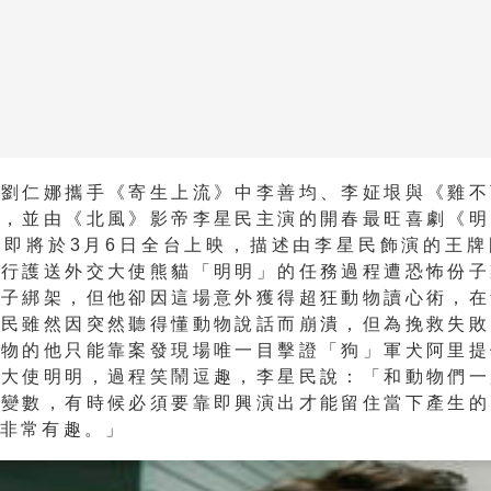
星劉仁娜攜手《寄生上流》中李善均、李姃垠與《雞不
音，並由《北風》影帝李星民主演的開春最旺喜劇《明
Zoo) 即將於3月6日全台上映，描述由李星民飾演的王
執行護送外交大使熊貓「明明」的任務過程遭恐怖份子
份子綁架，但他卻因這場意外獲得超狂動物讀心術，在
星民雖然因突然聽得懂動物說話而崩潰，但為挽救失敗
動物的他只能靠案發現場唯一目擊證「狗」軍犬阿里提
貓大使明明，過程笑鬧逗趣，李星民說：「和動物們一
多變數，有時候必須要靠即興演出才能留住當下產生的
也非常有趣。」