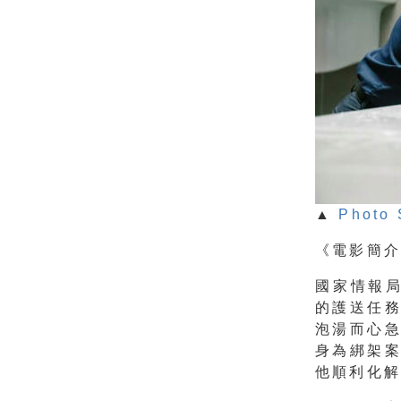
▲
Photo 
《電影簡
國家情報
的護送任
泡湯而心
身為綁架
他順利化