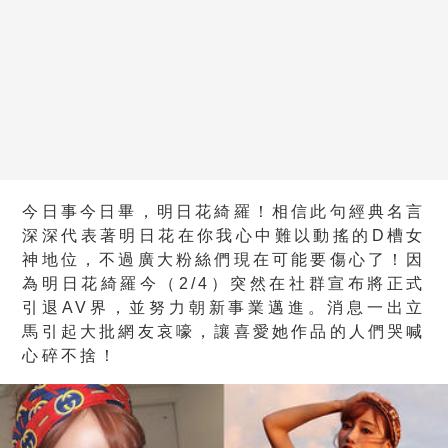
今日事今日畢，明日花綺羅！相信此句經典名言
深深代表著明日花在你我心中難以動搖的D槽女
神地位，不過廣大粉絲們現在可能要傷心了！因
為明日花綺羅今（2/4）突然在社群宣布將正式
引退AV界，並努力朝新事業邁進。消息一出立
馬引起大批網友哀嚎，讓喜愛她作品的人們哭喊
心碎不捨！