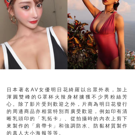
日本著名AV女優明日花綺羅以出眾外表，加上
渾圓雙峰的G罩杯火辣身材擄獲不少男粉絲芳
心。除了影片受到歡迎之外，片商為明日花發行
的周邊商品亦相當特別而廣受歡迎，例如印有清
晰乳頭印的「乳拓卡」、從拍攝時的內衣上剪下
來製作的「肩帶卡」和強調防水、防黏材質製作
的真人大小海報等等。