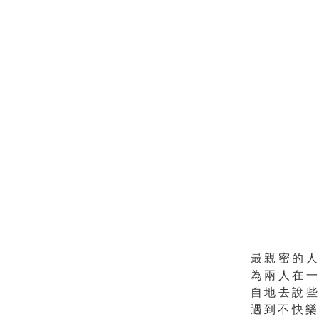
最親密的
為
兩人在
自地去說
遇到不快