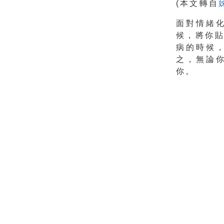
(本文轉自
面對情緒
候，將你
病的時候
之，無論
你。