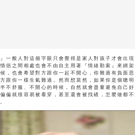
索』一般人對這個字眼只會覺得是家人對孩子才會出現
多情侶之間相處也會不由自主用著『情緒勒索』來綁架
時候，也會希望對方跟你一起不開心，你難過有負面思
對方跟你一樣生氣難過。然而想當然，如果你是個聰明
一半不舒服、不開心的時候，自然就會盡量避免自己好
是偏偏就很容易被看穿，甚至還會被找碴，怎麼做都不
難。