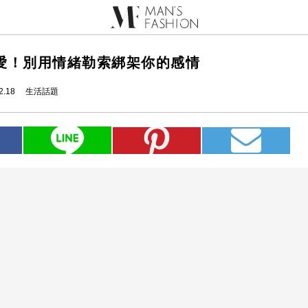
愛！別用情緒勒索綁架你的感情
2.18
生活話題