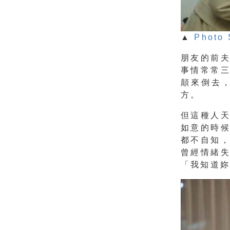
▲
Photo 
朋友的前
事情常常
顛來倒去
方。
但這種人
如意的時
都不自知
曾經情緒
「我知道