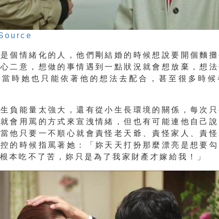
Source
夫是個情緒化的人，他們剛結婚的時候想說要開個麵攤
三心二意，想做的事情遇到一點狀況就會想放棄，想法
，當時她也只能依著他的想法去配合，甚至很多時候
天生負能量太強大，還有從小生長環境的關係，
每次只
候就會用罵的方式來宣洩情緒
，但也有可能連他自己說
，當他只要一不順心就會責怪老天爺、責怪家人、責怪
失控的時候指罵著她：「妳天天打扮那麼漂亮是想要勾
妳根本吃不了苦，妳只是為了我家財產才嫁給我！」