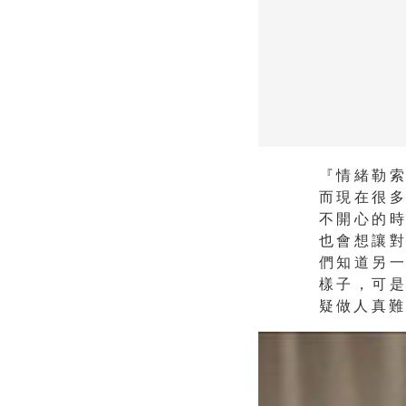
『情緒勒
而現在很
不開心的
也會想讓
們知道另
樣子，可
疑做人真