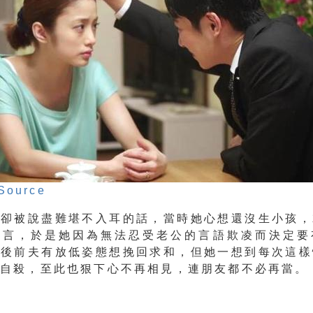
Source
情卻被說盡難堪不入耳的話，當時她心想還沒生小孩，
可言，於是她因為無法忍受老公的言語欺凌而決定要
之後前夫有放低姿態想挽回求和，但她一想到每次這樣
性自殺，至此也狠下心不再相見，連朋友都不必再當。