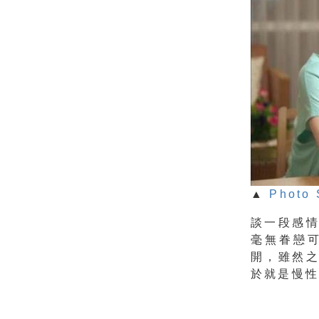
▲
Photo 
談一段感
毫無眷戀
開，雖然
於就是慢