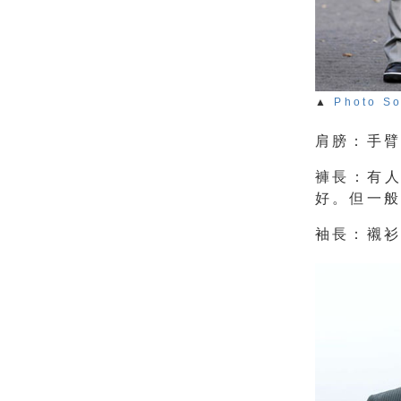
▲
Photo S
肩膀：手
褲長：有
好。但一
袖長：襯衫