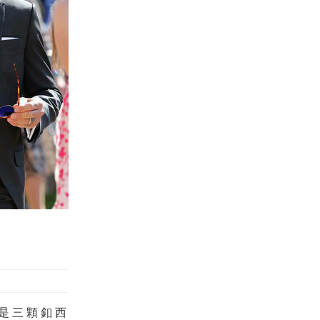
是三顆釦西