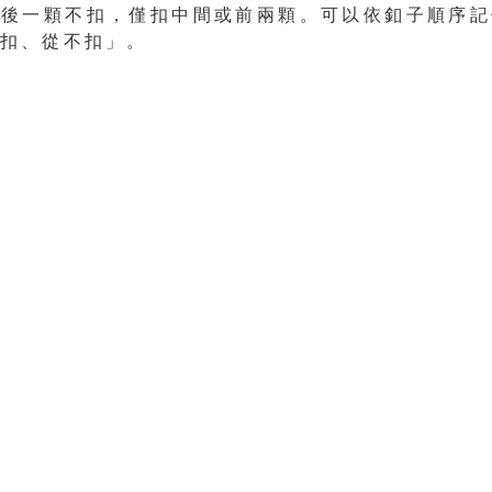
最後一顆不扣，僅扣中間或前兩顆。可以依釦子順序記
遠扣、從不扣」。