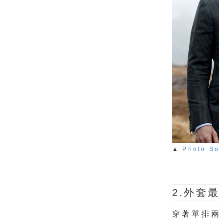
▲
Photo S
2.外套
穿著單排