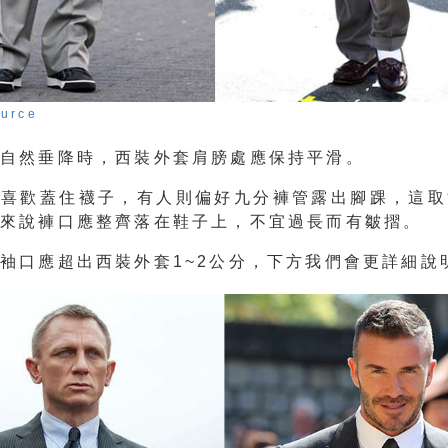
ource
臂自然垂降時，西裝外套肩膀處應保持平滑。
人喜歡蓋住襪子，有人則偏好九分褲管露出腳踝，這取
般來說褲口應整齊落在鞋子上，不宜過長而有皺摺。
袖口應超出西裝外套1~2公分，下方我們會更詳細說