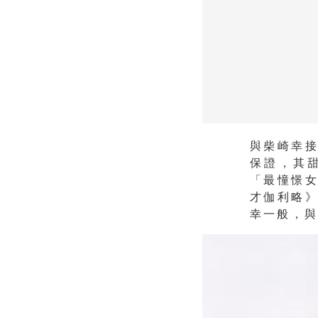
與柴崎幸
保證，其
「最憧憬
才伽利略
幸一般，