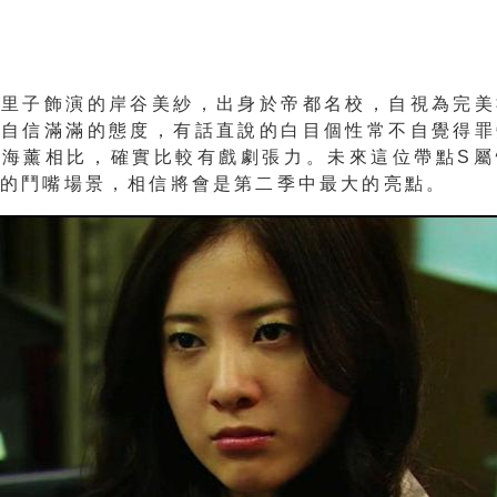
由里子飾演的岸谷美紗，出身於帝都名校，自視為完美
著自信滿滿的態度，有話直說的白目個性常不自覺得罪
內海薰相比，確實比較有戲劇張力。未來這位帶點S屬
學的鬥嘴場景，相信將會是第二季中最大的亮點。