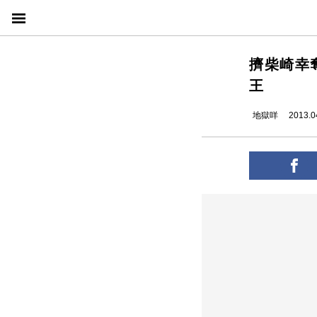
擠柴崎幸
王
地獄咩
2013.0