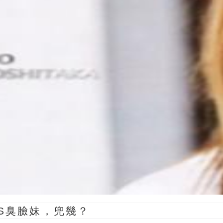
S臭臉妹，兜幾？