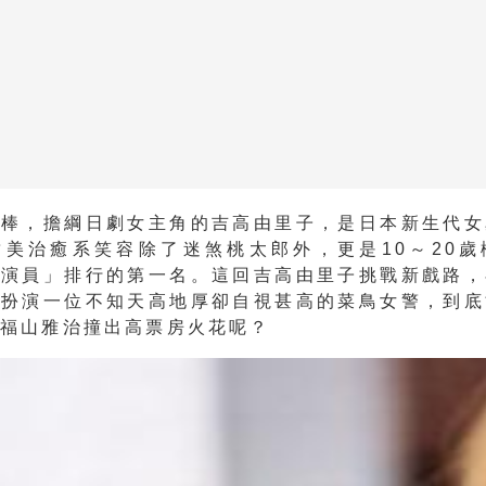
接棒，擔綱日劇女主角的吉高由里子，是日本新生代女
甜美治癒系笑容除了迷煞桃太郎外，更是10～20歲
女演員」排行的第一名。這回吉高由里子挑戰新戲路，
》扮演一位不知天高地厚卻自視甚高的菜鳥女警，到底
與福山雅治撞出高票房火花呢？