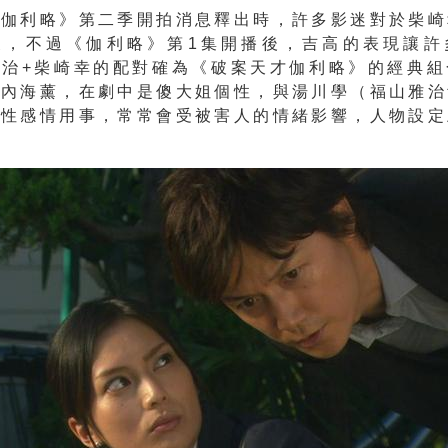
才伽利略》第二季開拍消息釋出時，許多影迷對於柴崎
懷，不過《伽利略》第1集開播後，吉高的表現讓許
雅治+柴崎幸的配對確為《破案天才伽利略》的經典組
的內海薰，在劇中是傻大姐個性，與湯川學（福山雅治
個性感情用事，常常會受被害人的情緒影響，人物設定