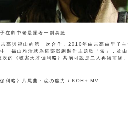
里子在劇中老是擺著一副臭臉！
吉高與福山的第一次合作，2010年由吉高由里子
」中，福山雅治就為這部戲劇製作主題歌「蛍」，並由
這次的《破案天才伽利略》共演可說是二人再續前緣
伽利略》片尾曲：恋の魔力 / KOH+ MV