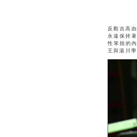
反觀吉高
永遠保持
性笨拙的
王與湯川