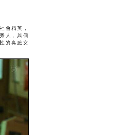
社會精英，
旁人，與個
性的臭臉女