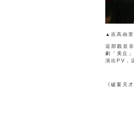
▲吉高由
這部戲並非
劇「美丘
演出PV，
《破案天才