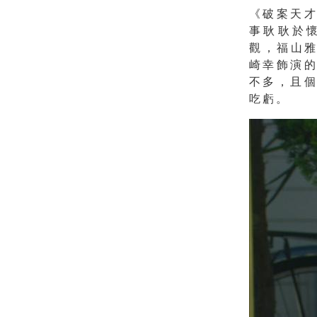
《破案天
事耿耿於
觀，福山
崎幸飾演
不多，且
吃虧。