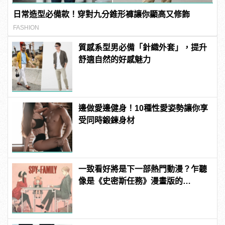
日常造型必備款！穿對九分錐形褲讓你顯高又修飾
FASHION
質感系型男必備「針織外套」，提升
舒適自然的好感魅力
邊做愛邊健身！10種性愛姿勢讓你享
受同時鍛鍊身材
一致看好將是下一部熱門動漫？乍聽
像是《史密斯任務》漫畫版的
《SPY×FAMILY 間諜家家酒》