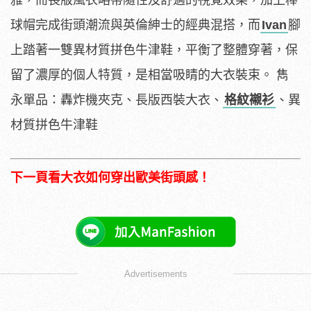
雅，而長版風衣略帶隨性及舒適的視覺效果，加上棒
球帽完成街頭潮流與英倫紳士的經典混搭，而
Ivan
腳
上踏著一雙異材質拼色牛津鞋，平衡了整體穿著，保
留了濃厚的個人特質，是相當吸睛的大衣裝束。 雋
永單品：轟炸機夾克、長版西裝大衣、
格紋襯衫
、異
材質拼色牛津鞋
下一頁看大衣如何穿出歐美街頭感！
Advertisements