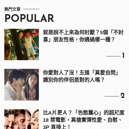
熱門文章
POPULAR
就是說不上來為何討厭？5個「不討
喜」朋友性格，你遇過哪一種？
1
你愛對人了沒！五道「真愛自問」
識別你的伴侶是對的人嗎？
2
比A片更Ａ？「色慾薰心」的超尺度
18 禁電影，真槍實彈性愛、自慰、
3P 直接上！