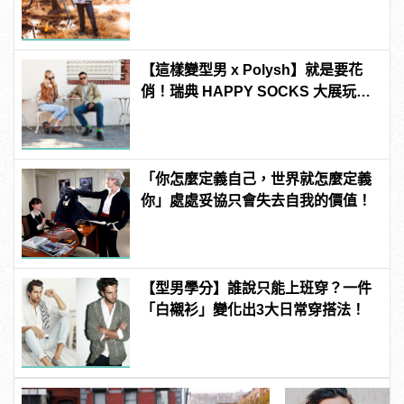
Taper褲穿出爆表街頭潮味！
【這樣變型男 x Polysh】就是要花
俏！瑞典 HAPPY SOCKS 大展玩心
創意的短襪時尚
「你怎麼定義自己，世界就怎麼定義
你」處處妥協只會失去自我的價值！
【型男學分】誰說只能上班穿？一件
「白襯衫」變化出3大日常穿搭法！