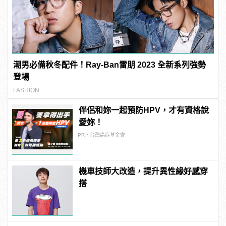
潮男必備秋冬配件！Ray-Ban雷朋 2023 全新系列強勢
登場
FASHION
伴侶和妳一起預防HPV，才有資格說
愛妳！
PR・台灣癌症基金會
機車技師大改造，提升異性緣好感穿
搭