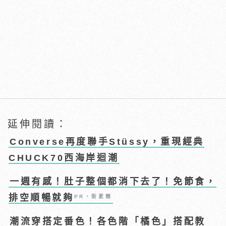
延伸閱讀：
Converse再度聯手Stüssy，重現經典
CHUCK70西海岸迴潮
一週有感！肚子整個都消下去了！免節食，
排空順暢就夠
PR・新素簡
潮流穿搭定番色！各色階「橘色」搭配教