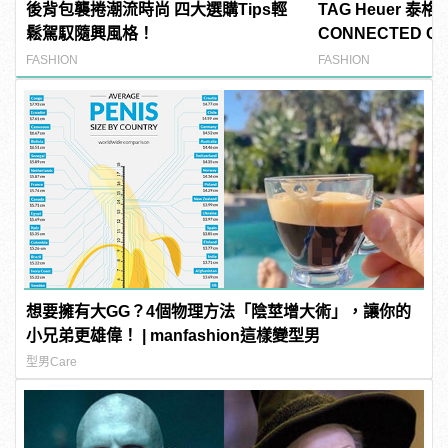
後背包襲捲潮流時尚 四大選購Tips輕
TAG Heuer 泰
鬆駕馭隨興風格！
CONNECTED CA
錶 高爾夫球特別
FASHION
FASHION
想要擁有大GG？4個物理方法「陰莖增大術」，讓你的
小兄弟更雄偉！ | manfashion這樣變型男
型男Care