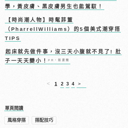
學，黃皮膚、黑皮膚男生也能駕馭！
【時尚潮人物】時髦菲董
（PharrellWilliams）的5個美式潮穿搭
TIPS
起床就先做件事，沒三天小腹就不見了! 肚
子一天天變小！
PR・新素簡
<
1
2
3
4
>
單頁閱讀
風格穿搭
搭配技巧