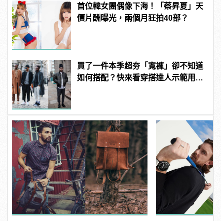
首位韓女團偶像下海！「蔡昇夏」天
價片酬曝光，兩個月狂拍40部？
買了一件本季超夯「寬褲」卻不知道
如何搭配？快來看穿搭達人示範用寬
褲穿出4種風格！