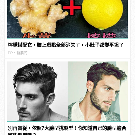
檸檬搭配它，臉上斑點全部消失了，小肚子都變平坦了
PR・新素簡
別再盲從，依照7大臉型挑髮型！你知道自己的臉型適合